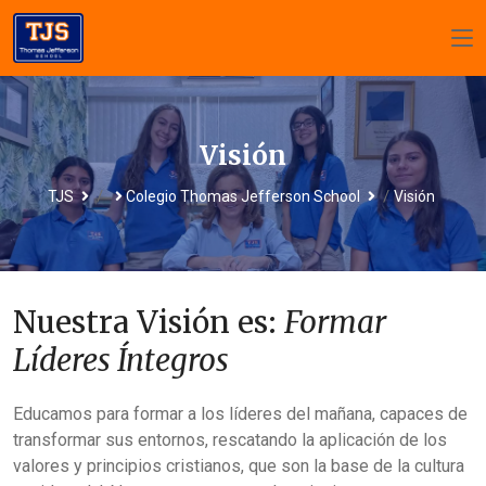
Visión
/
/
TJS
Colegio Thomas Jefferson School
Visión
Nue
s
t
r
a Visión es:
F
ormar
Líderes Í
nt
egros
Educamos para formar a los líderes del mañana, capaces de
transformar sus entornos, rescatando la aplicación de los
valores y principios cristianos, que son la base de la cultura