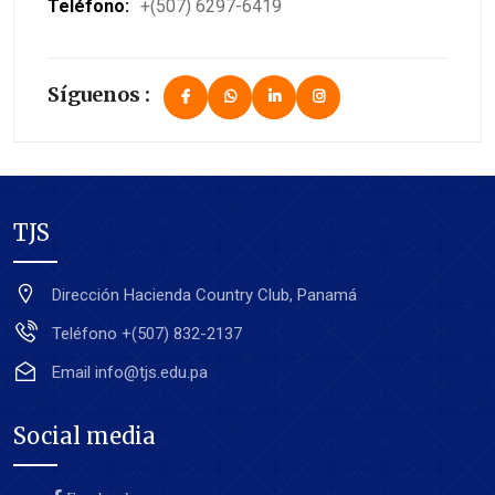
Teléfono:
+(507) 6297-6419
Síguenos :
TJS
Dirección
Hacienda Country Club, Panamá
Teléfono
+(507) 832-2137
Email
info@tjs.edu.pa
Social media