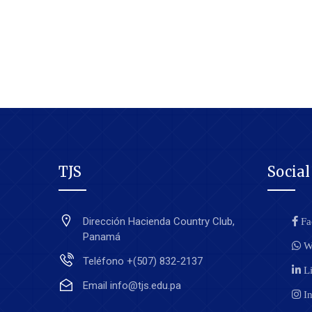
TJS
Socia
Dirección
Hacienda Country Club,
Fa
Panamá
W
Teléfono
+(507) 832-2137
Li
Email
info@tjs.edu.pa
In