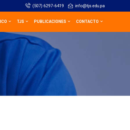
(507) 6297-6419
info@tjs.edu.pa
ICO
TJS
PUBLICACIONES
CONTACTO
s