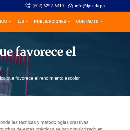
(507) 6297-6419
info@tjs.edu.pa
ICO
TJS
PUBLICACIONES
CONTACTO
ue favorece el
ica que favorece el rendimiento escolar
donde las técnicas y metodologías creativas
, muchas de estas prácticas se han popularizado en