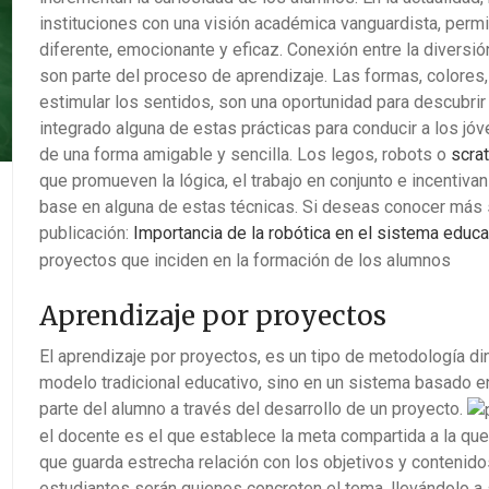
instituciones con una visión académica vanguardista, perm
diferente, emocionante y eficaz.
Conexión entre la diversi
son parte del proceso de aprendizaje. Las formas, colores
estimular los sentidos, son una oportunidad para descubrir
integrado alguna de estas prácticas para conducir a los jó
de una forma amigable y sencilla. Los legos, robots o
scra
que promueven la lógica, el trabajo en conjunto e incentiva
base en alguna de estas técnicas. Si deseas conocer más s
publicación:
Importancia de la robótica en el sistema educa
proyectos que inciden en la formación de los alumnos
Aprendizaje por proyectos
El aprendizaje por proyectos, es un tipo de metodología di
modelo tradicional educativo, sino en un sistema basado e
parte del alumno a través del desarrollo de un proyecto.
el docente es el que establece la meta compartida a la que 
que guarda estrecha relación con los objetivos y contenidos
estudiantes serán quienes concreten el tema, llevándolo a